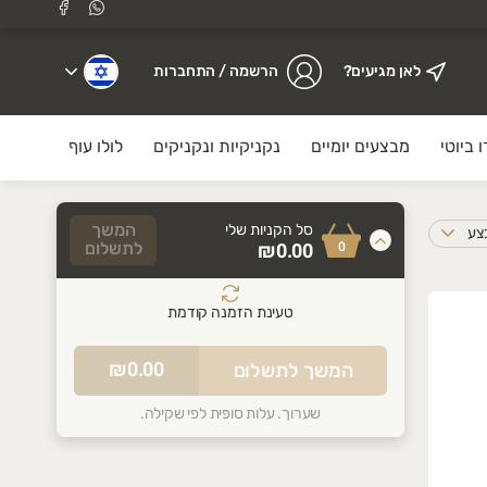
לאן מגיעים?
הרשמה / התחברות
 ביוטי
מבצעים יומיים
נקניקיות ונקניקים
לולו עוף
עוף,הו
המשך
סל הקניות שלי
בצע
0
₪0.00
לתשלום
טעינת הזמנה קודמת
סל הקניות שלכם ריק
₪0.00
המשך לתשלום
התחילו להוסיף מוצרים
שערוך. עלות סופית לפי שקילה.