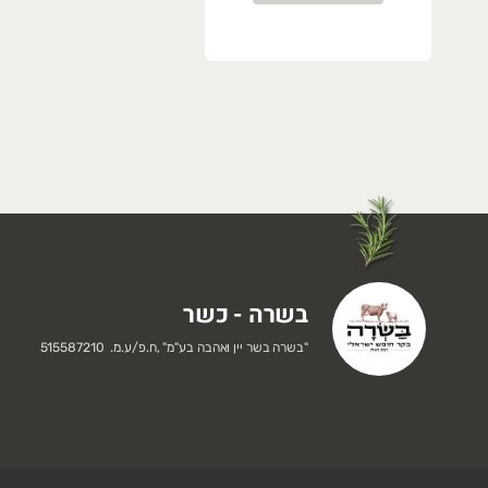
בשרה - כשר
"
בשרה בשר יין ואהבה בע"מ
" ,
ח.פ/ע.מ.
515587210