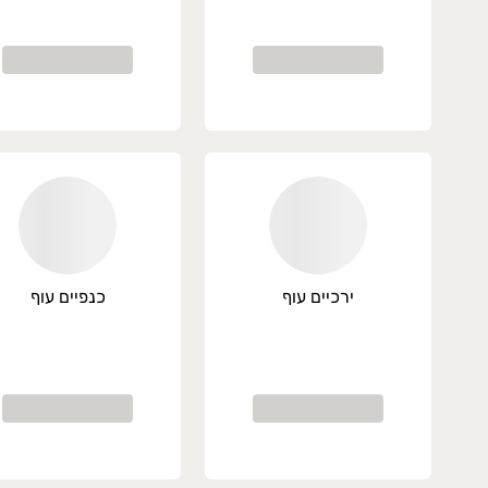
צמות לציר 2 ק״ג ב 89
ניצל לולו/רצועות לולו
ק״ג ב-139 במקום 172
וקטייל לולו
ק״ג ב 129 במקום 148
ירכיים עוף
כנפיים עוף
קר חופש ישראלי
ופות לולו טריים
ל אביב רמת גן גבעתיים הרצליה כפר שמריהו רמת 
שלוחים מהירים תוך שעה בשיתוף וולט דרייב .