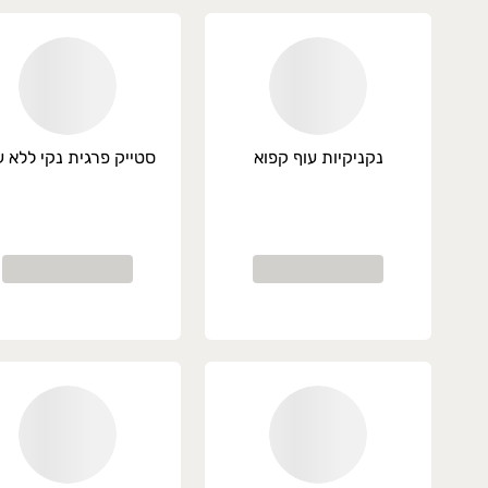
אשל״צ -חולון -בת ים -פתח תקווה
זמנת משלוחים יום מראש .
עות פעילות משלוחים
ום שני עד חמישי -9 עד 19
ום שישי -8 עד 14
נקניקיות עוף קפוא
סטייק פרגית נקי ללא ע