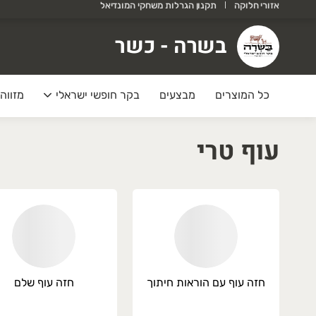
אזורי חלוקה
תקנון הגרלות משחקי המונדיאל
שרה - כשר
בשרה - כשר
רוכים הבאים לאתר של בשרה!
כל המוצרים
מבצעים
בקר חופשי ישראלי
מזווה 
עוף טרי
בצע קיץ
ולי אוגוסט
בב/נקנקיות-2 ק״ג ב178
יר בקר -2 יחידות ב 99
ומן טאלו -2 יחידות ב 79
חזה עוף עם הוראות חיתוך
חזה עוף שלם