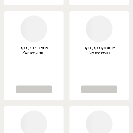
צמות לציר 2 ק״ג ב 89
ניצל לולו/רצועות לולו
ק״ג ב-139 במקום 172
אוסובוקו בקר, בקר
אסאדו בקר, בקר
חופש ישראלי
חופש ישראלי
וקטייל לולו
ק״ג ב 129 במקום 148
קר חופש ישראלי
ופות לולו טריים
ל אביב רמת גן גבעתיים הרצליה כפר שמריהו רמת 
שלוחים מהירים תוך שעה בשיתוף וולט דרייב .