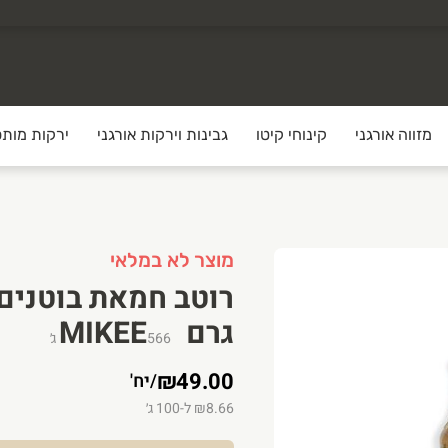
מזווה אורגני
קינוחי קיטו
גבינות וירקות אורגני
ירקות מותס
מוצר לא במלאי
גרם MIKEE
566
ג׳
₪49.00
/
יח'
₪8.66 ל-100 ג׳