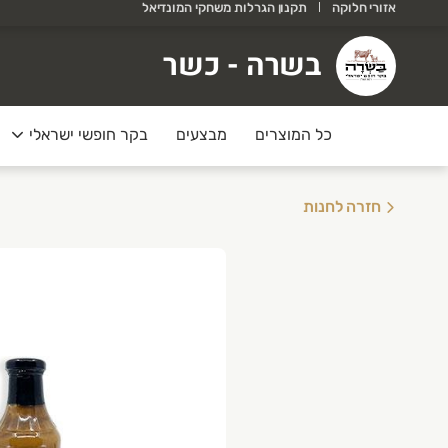
אזורי חלוקה
תקנון הגרלות משחקי המונדיאל
שרה - כשר
בשרה - כשר
רוכים הבאים לאתר של בשרה!
כל המוצרים
מבצעים
בקר חופשי ישראלי
חזרה לחנות
בצע קיץ
ולי אוגוסט
בב/נקנקיות-2 ק״ג ב178
יר בקר -2 יחידות ב 99
ומן טאלו -2 יחידות ב 79