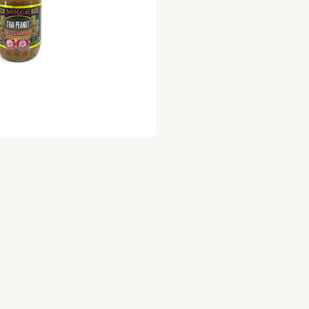
צמות לציר 2 ק״ג ב 89
ניצל לולו/רצועות לולו
ק״ג ב-139 במקום 172
וקטייל לולו
ק״ג ב 129 במקום 148
קר חופש ישראלי
ופות לולו טריים
ל אביב רמת גן גבעתיים הרצליה כפר שמריהו רמת 
שלוחים מהירים תוך שעה בשיתוף וולט דרייב .