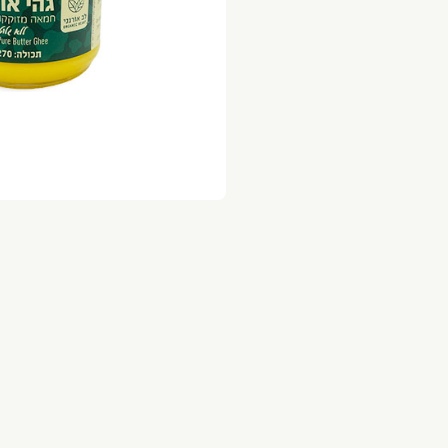
צמות לציר 2 ק״ג ב 89
ניצל לולו/רצועות לולו
ק״ג ב-139 במקום 172
וקטייל לולו
ק״ג ב 129 במקום 148
קר חופש ישראלי
ופות לולו טריים
ל אביב רמת גן גבעתיים הרצליה כפר שמריהו רמת 
שלוחים מהירים תוך שעה בשיתוף וולט דרייב .