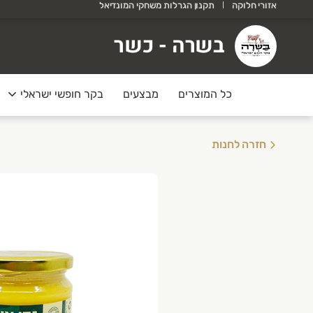
אזורי חלוקה
תקנון הגרלות משחקי המונדיאל
שרה - כשר
בשרה - כשר
רוכים הבאים לאתר של בשרה!
כל המוצרים
מבצעים
בקר חופשי ישראלי
חזרה לחנות
בצע קיץ
ולי אוגוסט
בב/נקנקיות-2 ק״ג ב178
יר בקר -2 יחידות ב 99
ומן טאלו -2 יחידות ב 79