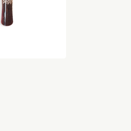
צמות לציר 2 ק״ג ב 89
ניצל לולו/רצועות לולו
ק״ג ב-139 במקום 172
וקטייל לולו
ק״ג ב 129 במקום 148
קר חופש ישראלי
ופות לולו טריים
ל אביב רמת גן גבעתיים הרצליה כפר שמריהו רמת 
שלוחים מהירים תוך שעה בשיתוף וולט דרייב .