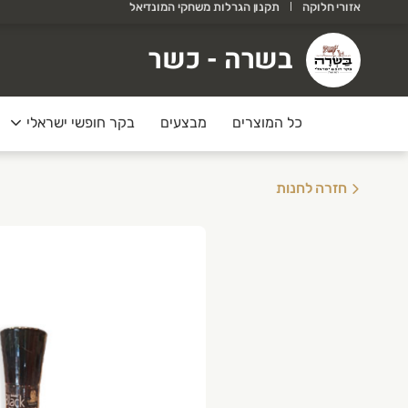
אזורי חלוקה
תקנון הגרלות משחקי המונדיאל
שרה - כשר
בשרה - כשר
רוכים הבאים לאתר של בשרה!
כל המוצרים
מבצעים
בקר חופשי ישראלי
חזרה לחנות
בצע קיץ
ולי אוגוסט
בב/נקנקיות-2 ק״ג ב178
יר בקר -2 יחידות ב 99
ומן טאלו -2 יחידות ב 79