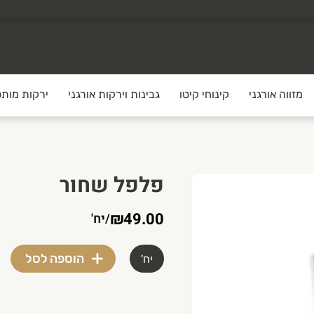
מזווה אורגני
קינוחי קיטו
גבינות וירקות אורגני
ירקות מותס
פלפל שחור
₪49.00
/
יח'
הוספה לסל
יח'