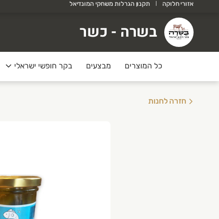
אזורי חלוקה
תקנון הגרלות משחקי המונדיאל
שרה - כשר
בשרה - כשר
רוכים הבאים לאתר של בשרה!
כל המוצרים
מבצעים
בקר חופשי ישראלי
חזרה לחנות
בצע קיץ
ולי אוגוסט
בב/נקנקיות-2 ק״ג ב178
יר בקר -2 יחידות ב 99
ומן טאלו -2 יחידות ב 79