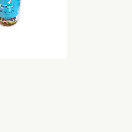
צמות לציר 2 ק״ג ב 89
ניצל לולו/רצועות לולו
ק״ג ב-139 במקום 172
וקטייל לולו
ק״ג ב 129 במקום 148
קר חופש ישראלי
ופות לולו טריים
ל אביב רמת גן גבעתיים הרצליה כפר שמריהו רמת 
שלוחים מהירים תוך שעה בשיתוף וולט דרייב .