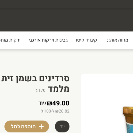
מזווה אורגני
קינוחי קיטו
גבינות וירקות אורגני
ירקות מותס
מלמד
170
ג׳
₪49.00
/
יח'
₪28.82 ל-100 ג׳
הוספה לסל
יח'